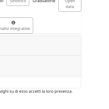
ti
Sinottico
Graduatorie
Open
data
nalisi integrative
ghi su di esso accetti la loro presenza.