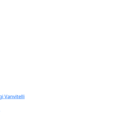
alutazioni medie: bersaglio
i Vanvitelli