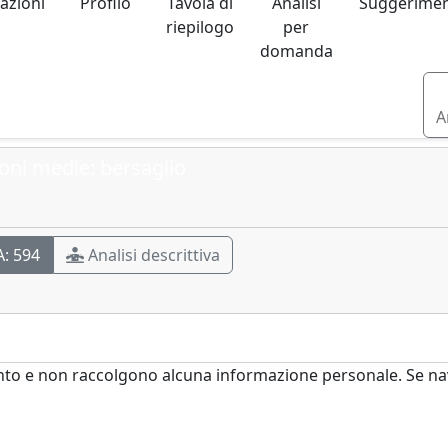
iazioni
Profilo
Tavola di
Analisi
Suggerimen
riepilogo
per
domanda
A
oni medie: bersaglio
A:
594
Analisi descrittiva
nto e non raccolgono alcuna informazione personale. Se navi