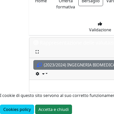
Home
Offerta
Bersaglio
Var
formativa
Validazione
Rappresentazione delle valutazi
(2023/2024) INGEGNERIA BIOMEDIC
I cookie di questo sito servono al suo corretto funzioname
Cookies policy
Accetta e chiudi