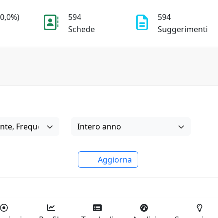
0,0%)
594
594
Schede
Suggerimenti
Periodo di offerta
nte
,
Frequentante
Intero anno
Aggiorna