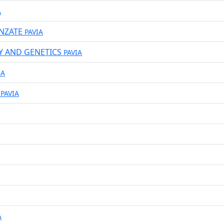
A
ANZATE
PAVIA
Y AND GENETICS
PAVIA
IA
E
PAVIA
A