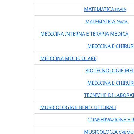
MATEMATICA
08400
LT DM270
PAVIA
MATEMATICA
08406
LM DM270
PAVIA
MEDICINA INTERNA E TERAPIA MEDICA
MEDICINA E CHIRU
04400
LM6 DM270
MEDICINA MOLECOLARE
BIOTECNOLOGIE MED
37400
LM DM270
MEDICINA E CHIRUR
04401
LM6 DM270
TECNICHE DI LABOR
04413
LT DM270
MUSICOLOGIA E BENI CULTURALI
CONSERVAZIONE E RE
29403
LM5 DM270
MUSICOLOGIA
29401
LT DM270
CREMO