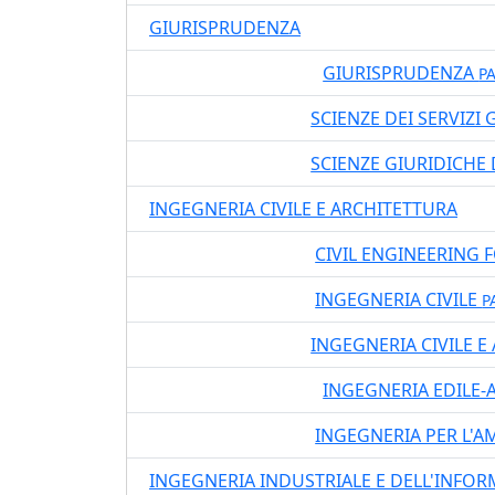
GIURISPRUDENZA
GIURISPRUDENZA
01400
LM5 DM270
PA
SCIENZE DEI SERVIZI 
01316
LT DM270
SCIENZE GIURIDICHE
01401
LT DM270
INGEGNERIA CIVILE E ARCHITETTURA
CIVIL ENGINEERING 
06418
LM DM270
INGEGNERIA CIVILE
06408
LM DM270
P
INGEGNERIA CIVILE 
06401
LT DM270
INGEGNERIA EDILE
06400
LM5 DM270
INGEGNERIA PER L'A
06409
LM DM270
INGEGNERIA INDUSTRIALE E DELL'INFO