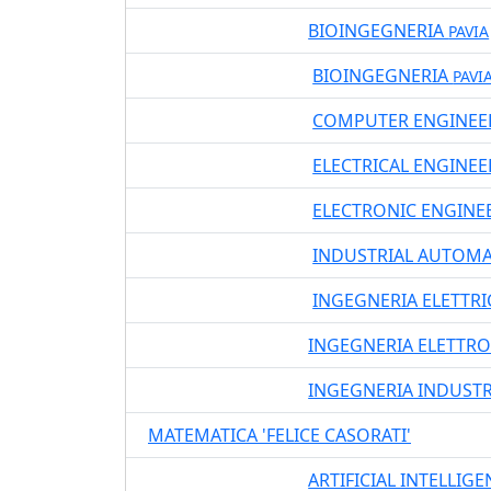
BIOINGEGNERIA
31400
LT DM270
PAVIA
BIOINGEGNERIA
42400
LM DM270
PAVI
COMPUTER ENGINEE
06415
LM DM270
ELECTRICAL ENGINE
06419
LM DM270
ELECTRONIC ENGINE
06416
LM DM270
INDUSTRIAL AUTOMA
06417
LM DM270
INGEGNERIA ELETTR
06410
LM DM270
INGEGNERIA ELETTRO
06413
LT DM270
INGEGNERIA INDUST
06403
LT DM270
MATEMATICA 'FELICE CASORATI'
ARTIFICIAL INTELLIG
08416
LT DM270