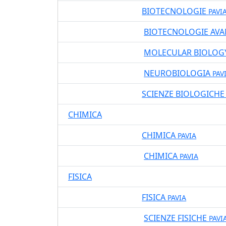
BIOTECNOLOGIE
35400
LT DM270
PAVI
BIOTECNOLOGIE AV
08415
LM DM270
MOLECULAR BIOLOG
08412
LM DM270
NEUROBIOLOGIA
08413
LM DM270
PAV
SCIENZE BIOLOGICH
08405
LT DM270
CHIMICA
CHIMICA
08401
LT DM270
PAVIA
CHIMICA
08407
LM DM270
PAVIA
FISICA
FISICA
08402
LT DM270
PAVIA
SCIENZE FISICHE
08408
LM DM270
PAVI