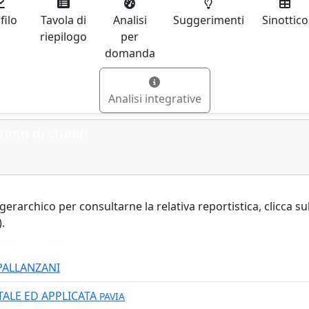
filo
Tavola di
Analisi
Suggerimenti
Sinottico
riepilogo
per
domanda
Analisi integrative
orso di studio
o gerarchico per consultarne la relativa reportistica, clicca s
.
PALLANZANI
ALE ED APPLICATA
PAVIA