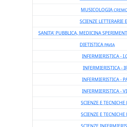
MUSICOLOGIA
29402
LM DM270
CREM
SCIENZE LETTERARIE 
29404
LT DM270
SANITA' PUBBLICA, MEDICINA SPERIMEN
DIETISTICA
04410
LT DM270
PAVIA
INFERMIERISTICA - I.
04403C
LT DM270
INFERMIERISTICA -
04403M
LT DM270
INFERMIERISTICA - P
04403P
LT DM270
INFERMIERISTICA - 
04403V
LT DM270
SCIENZE E TECNICHE 
33401
LM DM270
SCIENZE E TECNICHE
33402
LM DM270
SCIENZE INFERMIERI
04418
LM DM270