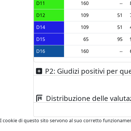
D11
160
--
D12
109
51
D14
109
51
D15
65
95
D16
160
--
P2: Giudizi positivi per que
Distribuzione delle valutaz
I cookie di questo sito servono al suo corretto funzioname