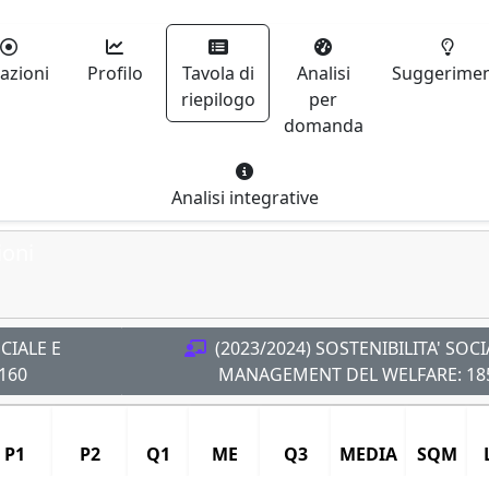
iazioni
Profilo
Tavola di
Analisi
Suggerimen
riepilogo
per
domanda
Analisi integrative
ioni
CIALE E
(2023/2024) SOSTENIBILITA' SOCI
160
MANAGEMENT DEL WELFARE:
18
P1
P2
Q1
ME
Q3
MEDIA
SQM