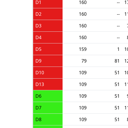
D1
160
--
1
D2
160
--
1
D3
160
--
D4
160
--
D5
159
1
1
D9
79
81
1
D10
109
51
1
D13
109
51
1
D6
109
51
D7
109
51
1
D8
109
51