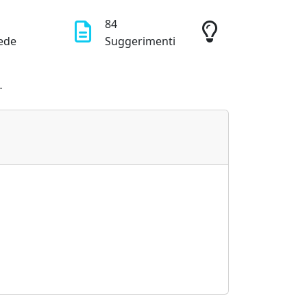
84
ede
Suggerimenti
namento