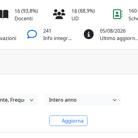
(93,8%)
(88,9%)
160
16
18
Docenti
UD
Sch
241
05/08/2026
vazioni
Info integrative
Ultimo aggior
Periodo di offerta
nte
,
Frequentante
Intero anno
Aggiorna