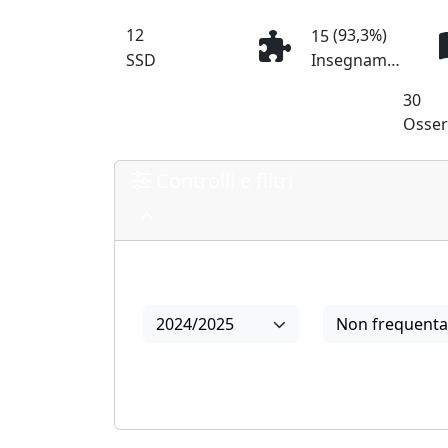
12
(93,3%)
15
SSD
Insegnamenti
30
Osser
Controlli e filtri
Anno
Frequenza
2024/2025
Non frequenta