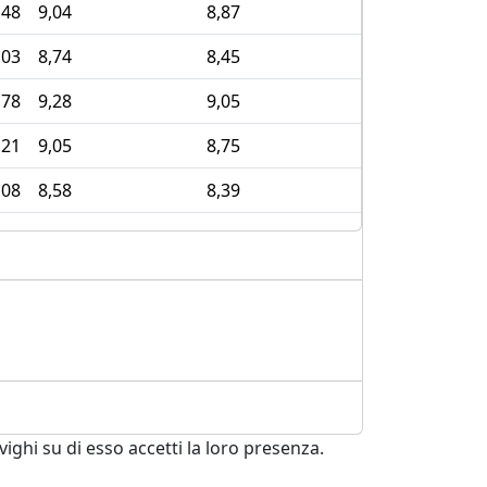
,48
9,04
8,87
8,75
,03
8,74
8,45
8,55
,78
9,28
9,05
8,03
,21
9,05
8,75
7,69
,08
8,58
8,39
8,47
ghi su di esso accetti la loro presenza.