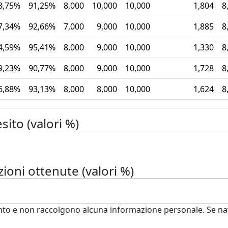
8,75%
91,25%
8,000
10,000
10,000
1,804
8
8,76
7,34%
92,66%
7,000
9,000
10,000
1,885
8
8,39
4,59%
95,41%
8,000
9,000
10,000
1,330
8
9,03
9,23%
90,77%
8,000
9,000
10,000
1,728
8
8,63
6,88%
93,13%
8,000
8,000
10,000
1,624
8
8,33
sito (valori %)
ioni ottenute (valori %)
nto e non raccolgono alcuna informazione personale. Se navi