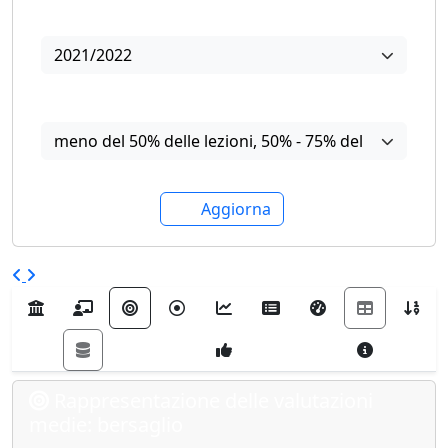
Anno
2021/2022
Frequenza
meno del 50% delle lezioni
,
50% - 75% delle lezioni
,
o
Aggiorna
Rappresentazione delle valutazioni
medie: bersaglio