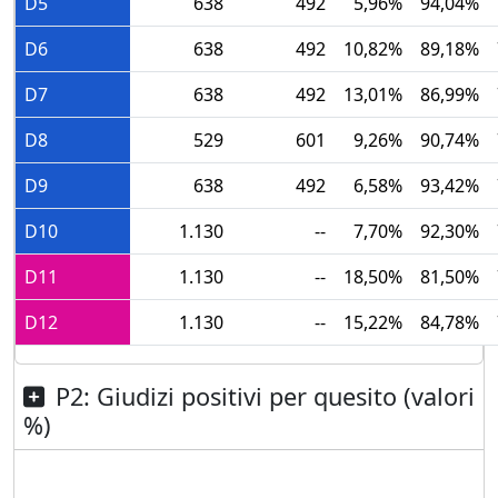
D5
638
492
5,96%
94,04%
D6
638
492
10,82%
89,18%
D7
638
492
13,01%
86,99%
D8
529
601
9,26%
90,74%
D9
638
492
6,58%
93,42%
D10
1.130
--
7,70%
92,30%
D11
1.130
--
18,50%
81,50%
D12
1.130
--
15,22%
84,78%
P2: Giudizi positivi per quesito (valori
%)