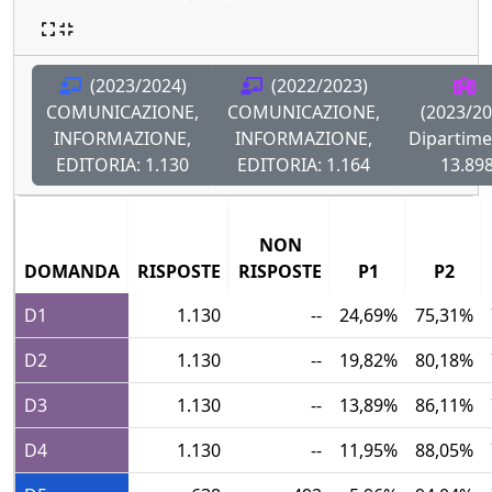
(2023/2024)
(2022/2023)
COMUNICAZIONE,
COMUNICAZIONE,
(2023/20
INFORMAZIONE,
INFORMAZIONE,
Dipartime
EDITORIA:
1.130
EDITORIA:
1.164
13.89
NON
DOMANDA
RISPOSTE
RISPOSTE
P1
P2
D1
1.130
--
24,69%
75,31%
D2
1.130
--
19,82%
80,18%
D3
1.130
--
13,89%
86,11%
D4
1.130
--
11,95%
88,05%