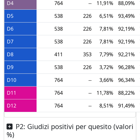
D4
764
--
11,91%
88,09%
D5
538
226
6,51%
93,49%
D6
538
226
7,81%
92,19%
D7
538
226
7,81%
92,19%
D8
411
353
7,79%
92,21%
D9
538
226
3,72%
96,28%
D10
764
--
3,66%
96,34%
D11
764
--
11,78%
88,22%
D12
764
--
8,51%
91,49%
P2: Giudizi positivi per quesito (valori
%)